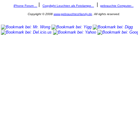
|
|
iPhone Forum ...
Copylight Leuchten als Fotolampe...
gebrauchte Computer...
Copyright © 2008
www.gebrauchtesHandy.de
. All rights reserved.